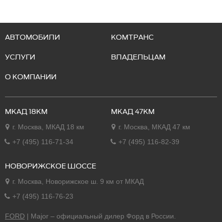
АВТОМОБИЛИ
КОМТРАНС
УСЛУГИ
ВЛАДЕЛЬЦАМ
О КОМПАНИИ
МКАД 18КМ
МКАД 47КМ
г. Москва, МКАД 18 км
г. Москва, МКАД 47 км
+7 (495) 116-71-34
+7 (495) 116-82-39
НОВОРИЖСКОЕ ШОССЕ
г. Москва, Новорижское ш. 9 км от МКАД
+7 (495) 116-76-23
FORD
| Major – официальный дилер Форд в России.