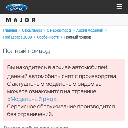
Главная
>
О компании
>
О марке Форд
>
Архив моделей
>
Ford Escape 2009
>
Особенности
>
Полный привод
Полный привод
Вы находитесь в архиве автомобилей.
данный автомобиль снят с производства.
С актуальным модельным рядом вы
можете ознакомится на странице
«Модельный ряд»
.
Сервисное обслуживание производится
без ограничений.
Готов к любым испытаниям