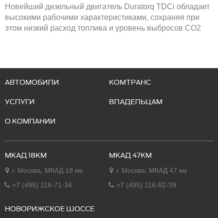
Новейший дизельный двигатель Duratorq TDCi обладает
высокими рабочими характеристиками, сохраняя при
этом низкий расход топлива и уровень выбросов CO2
АВТОМОБИЛИ
КОМТРАНС
УСЛУГИ
ВЛАДЕЛЬЦАМ
О КОМПАНИИ
МКАД 18КМ
МКАД 47КМ
г. Москва, МКАД 18 км
г. Москва, МКАД 47 км
+7 (495) 116-71-34
+7 (495) 116-82-39
НОВОРИЖСКОЕ ШОССЕ