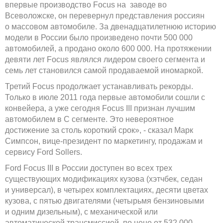
впервые производство Focus на заводе во
Всеволожске, он перевернул представления россиян
о массовом автомобиле. За двенадцатилетнюю историю
модели в России было произведено почти 500 000
автомобилей, а продано около 600 000. На протяжении
девяти лет Focus являлся лидером своего сегмента и
семь лет становился самой продаваемой иномаркой.
Третий Focus продолжает устанавливать рекорды.
Только в июле 2011 года первые автомобили сошли с
конвейера, а уже сегодня Focus III признан лучшим
автомобилем в С сегменте. Это невероятное
достижение за столь короткий срок», - сказал Марк
Симпсон, вице-президент по маркетингу, продажам и
сервису Ford Sollers.
Ford Focus III в России доступен во всех трех
существующих модификациях кузова (хэтчбек, седан
и универсал), в четырех комплектациях, десяти цветах
кузова, с пятью двигателями (четырьмя бензиновыми
и одним дизельным), с механической или
автоматической трансмиссией, по цене от 532 000