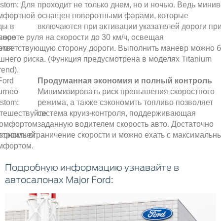
проходит не только днем, но и ночью. Ведь мини
оснащен поворотными фарами, которые
включаются при активации указателей дороги пр
вороте руля на скорости до 30 км/ч, освещая
ответствующую сторону дороги. Выполнить маневр можно б
шнего риска. (Функция предусмотрена в моделях Titanium
rend).
Продуманная экономия и полный контроль
Минимизировать риск превышения скоростного
режима, а также сэкономить топливо позволяет
система круиз-контроля, поддерживающая
заданную водителем скорость авто. Достаточно
строить ограничение скорости и можно ехать с максимальн
мфортом.
Подробную информацию узнавайте в
автосалонах Major Ford: