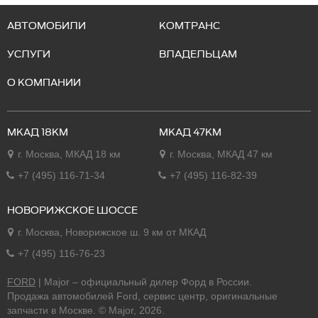
АВТОМОБИЛИ
КОМТРАНС
УСЛУГИ
ВЛАДЕЛЬЦАМ
О КОМПАНИИ
МКАД 18КМ
МКАД 47КМ
г. Москва, МКАД 18 км
г. Москва, МКАД 47 км
+7 (495) 116-71-34
+7 (495) 116-82-39
НОВОРИЖСКОЕ ШОССЕ
г. Москва, Новорижское ш. 9 км от МКАД
+7 (495) 116-76-23
FORD
| Major – официальный дилер Форд в России.
Продажа автомобилей Ford, сервис центр, оригинальные
запчасти в Москве. © Major, 2026.