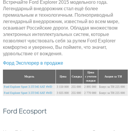
Встречайте Ford Explorer 2015 модельного года.
Легендарный внедорожник стал ещё более
премиальным и технологичным. Полноприводный
легендарный внедорожник, известный во всем мире,
осваивает Российские дороги. Обладая множеством
электронных интеллектуальных систем, которые
позволяют чувствовать себя за рулем Ford Explorer
комфортно и уверенно, Вы поймете, что значит,
удовольствие от вождения.
Форд Эксплорер в продаже
Цена
Модель
Цена
Скидка
с учетом
Акция за ТИ
скидки
Ford Explorer Sport 3.5T/345 6AT 4WD
3 150 000
255 000
2 895 000
Бонус за ТИ 225 000
Ford Explorer Sport 3.5T/345 6AT 4WD
3 025 000
255 000
2 770 000
Бонус за ТИ 225 000
Ford Ecosport