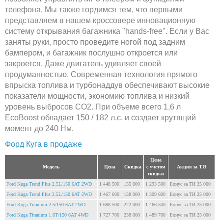
телефона. Мы также гордимся тем, что первыми
представляем в нашем кроссовере инновационную
систему открывания багажника "hands-free". Если у Вас
заняты руки, просто проведите ногой под задним
бампером, и багажник послушно откроется или
закроется. Даже двигатель удивляет своей
продуманностью. Современная технология прямого
впрыска топлива и турбонаддув обеспечивают высокие
показатели мощности, экономию топлива и низкий
уровень выбросов CO2. При объеме всего 1,6 л
EcoBoost обладает 150 / 182 л.с. и создает крутящий
момент до 240 Нм.
Форд Куга в продаже
Цена
Модель
Цена
Скидка
с учетом
Акция за ТИ
скидки
Ford Kuga Trend Plus 2.5L/150 6AT 2WD
1 448 500
155 000
1 293 500
Бонус за ТИ 25 000
Ford Kuga Trend Plus 2.5L/150 6AT 2WD
1 467 600
158 000
1 309 600
Бонус за ТИ 25 000
Ford Kuga Titanium 2.5/150 6AT 2WD
1 688 500
222 000
1 466 500
Бонус за ТИ 25 000
Ford Kuga Titanium 1.6T/150 6AT 4WD
1 727 700
238 000
1 489 700
Бонус за ТИ 25 000