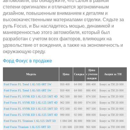
автомобиля, Вы обнаружите, что салон в равной
степени оригинален и отличается эргономичным
дизайном, повышенным вниманием к деталям и
высококачественными материалами отделки. Сядьте за
руль Focus, и Вы насладитесь мощью, динамикой и
маневренностью этого автомобиля, который был
разработан с учетом всех факторов, влияющих на
удовольствие от вождения, а также на экономичность и
окружающую среду.
Форд Фокус в продаже
Цена
Модель
Цена
Скидка
с учетом
Акция за ТИ
скидки
Ford Focus FL Trend 1.6L/105 6RT 5W
950 400
64 000
886 400
Бонус за ТИ 20 000
Ford Focus FL Trend 1.6L/105 6RT 5W
950 400
64 000
886 400
Бонус за ТИ 20 000
Ford Focus FL SYNK ED 1.6L/125 5MT 4D
962 500
88 000
874 500
Бонус за ТИ 20 000
Ford Focus FL SYNK ED 1.6L/125 5MT 4D
962 500
88 000
874 500
Бонус за ТИ 20 000
Ford Focus FL SYNK ED 1.6L/125 5MT 5D
972 500
65 000
907 500
Бонус за ТИ 20 000
Ford Focus FL SYNK ED 1.6L/125 5MT 4D
990 000
92 000
898 000
Бонус за ТИ 20 000
Ford Focus FL Titanium 1.6L/125 5MT 5D
1 084 500
86 000
998 500
Бонус за ТИ 20 000
Ford Focus Titanium 1.6L/125 6RT 5D
1 181 600
220 000
961 600
Бонус за ТИ 100 000