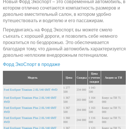
Новый Форд Экоспорт – это современный автомобиль, в
котором отлично сочетаются компактность размеров и
довольно вместительный салон, в котором удобно
путешествовать и водителю и его пассажирам.
Передвигаясь на Форд Экоспорт, вы можете смело
съехать с хорошей дороги, и позволить себе немного
прокатиться по бездорожью. Это обеспечивается
благодаря тому, что данный автомобиль характеризуется
довольно неплохим внедорожным потенциалом.
Форд ЭкоСпорт в продаже
Цена
Модель
Цена
Скидка
с учетом
Акция за ТИ
скидки
1 277
1 043
Ford EcoSport Titanium 2.0L/140 6MT 4WD
234 000
500
500
Ford EcoSport Titanium Plus 2.0L/140 6MT
1 367
1 164
Бонус за ТИ 75
203 000
4WD
500
500
000
Ford EcoSport Titanium Plus 2.0L/140 6MT
1 367
1 163
Бонус за ТИ 75
204 000
4WD
500
500
000
Ford EcoSport Titanium Plus 2.0L/140 6MT
1 360
1 116
Бонус за ТИ 75
244 000
4WD
000
000
000
Ford EcoSport Titanium Plus 2.0L/140 6MT
1 367
1 123
Бонус за ТИ 75