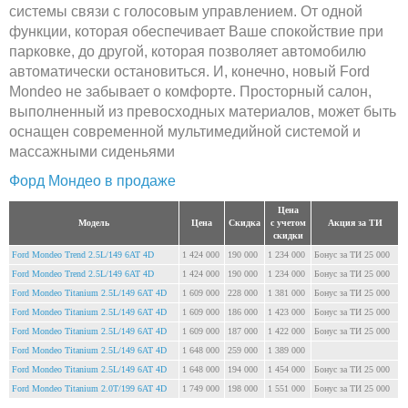
системы связи с голосовым управлением. От одной
функции, которая обеспечивает Ваше спокойствие при
парковке, до другой, которая позволяет автомобилю
автоматически остановиться. И, конечно, новый Ford
Mondeo не забывает о комфорте. Просторный салон,
выполненный из превосходных материалов, может быть
оснащен современной мультимедийной системой и
массажными сиденьями
Форд Мондео в продаже
Цена
Модель
Цена
Скидка
с учетом
Акция за ТИ
скидки
Ford Mondeo Trend 2.5L/149 6AT 4D
1 424 000
190 000
1 234 000
Бонус за ТИ 25 000
Ford Mondeo Trend 2.5L/149 6AT 4D
1 424 000
190 000
1 234 000
Бонус за ТИ 25 000
Ford Mondeo Titanium 2.5L/149 6AT 4D
1 609 000
228 000
1 381 000
Бонус за ТИ 25 000
Ford Mondeo Titanium 2.5L/149 6AT 4D
1 609 000
186 000
1 423 000
Бонус за ТИ 25 000
Ford Mondeo Titanium 2.5L/149 6AT 4D
1 609 000
187 000
1 422 000
Бонус за ТИ 25 000
Ford Mondeo Titanium 2.5L/149 6AT 4D
1 648 000
259 000
1 389 000
Ford Mondeo Titanium 2.5L/149 6AT 4D
1 648 000
194 000
1 454 000
Бонус за ТИ 25 000
Ford Mondeo Titanium 2.0T/199 6AT 4D
1 749 000
198 000
1 551 000
Бонус за ТИ 25 000